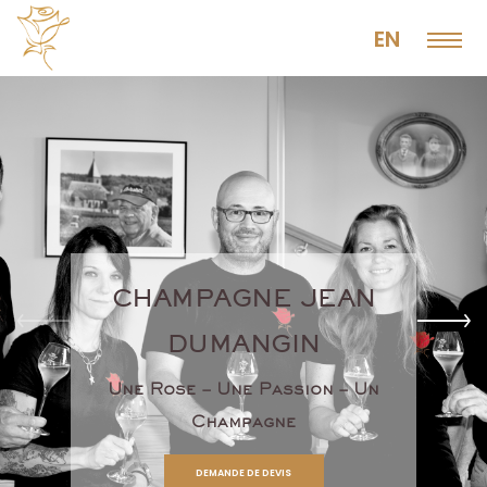
EN
CHAMPAGNE JEAN
DUMANGIN
Une Rose – Une Passion – Un
Champagne
DEMANDE DE DEVIS